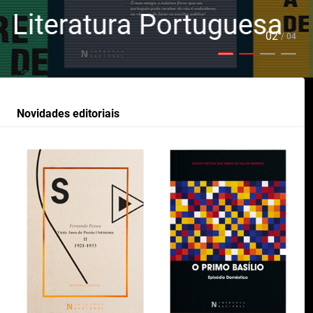
uesa
Portuguesas
02
/ 04
Novidades editoriais