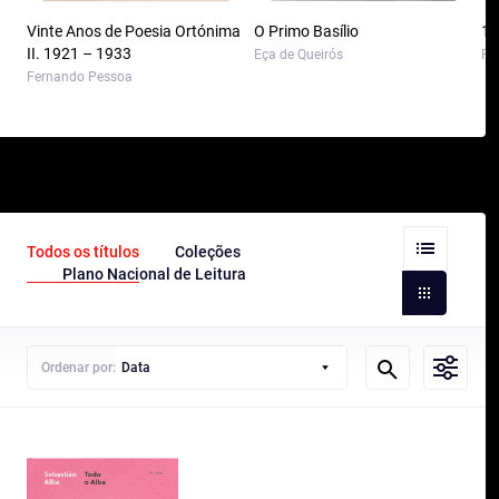
Vinte Anos de Poesia Ortónima
O Primo Basílio
10
II. 1921 – 1933
Eça de Queirós
Pa
Fernando Pessoa
Todos os títulos
Coleções
Plano Nacional de Leitura
Ordenar por:
Data