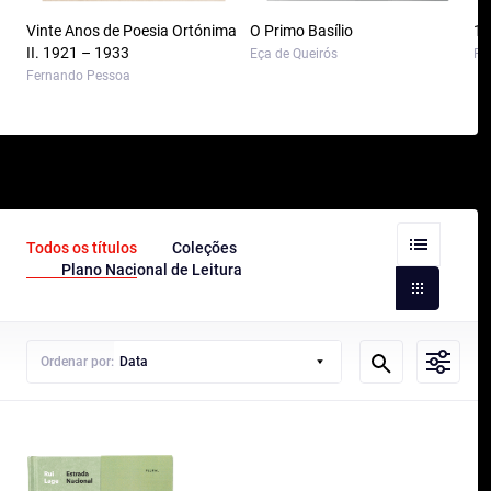
Vinte Anos de Poesia Ortónima
O Primo Basílio
10
II. 1921 – 1933
Eça de Queirós
Pa
Fernando Pessoa
Todos os títulos
Coleções
Plano Nacional de Leitura
Ordenar por:
Data