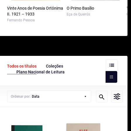
Vinte Anos de Poesia Ortónima
O Primo Basílio
10
II. 1921 – 1933
Eça de Queirós
Pa
Fernando Pessoa
Todos os títulos
Coleções
Plano Nacional de Leitura
Ordenar por:
Data