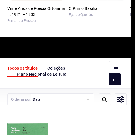
Vinte Anos de Poesia Ortónima
O Primo Basílio
10
II. 1921 – 1933
Eça de Queirós
Pa
Fernando Pessoa
Todos os títulos
Coleções
Plano Nacional de Leitura
Ordenar por:
Data