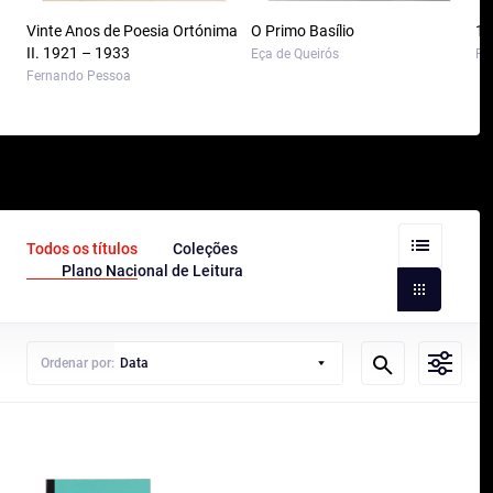
Vinte Anos de Poesia Ortónima
O Primo Basílio
10
II. 1921 – 1933
Eça de Queirós
Pa
Fernando Pessoa
Todos os títulos
Coleções
Plano Nacional de Leitura
Ordenar por:
Data