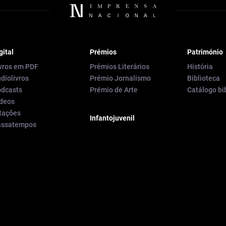
gital
Prémios
Património
vros em PDF
Prémios Literários
História
diolivros
Prémio Jornalismo
Biblioteca
dcasts
Prémio de Arte
Catálogo bi
deos
tações
Infantojuvenil
assatempos