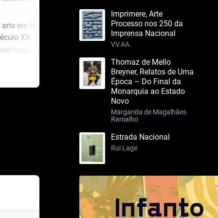
Imprimere, Arte
Processo nos 250 da
 arte em Portugal no
A arte em Portugal no
Os L
Imprensa Nacional
éculo XX
Século XIX – 2 tomos
Luís 
VV.AA.
osé-Augusto França
José-Augusto França
Thomaz de Mello
Breyner, Relatos de Uma
Época – Do Final da
Monarquia ao Estado
Novo
Margarida de Magalhães
Ramalho
Estrada Nacional
Rui Lage
Infanto