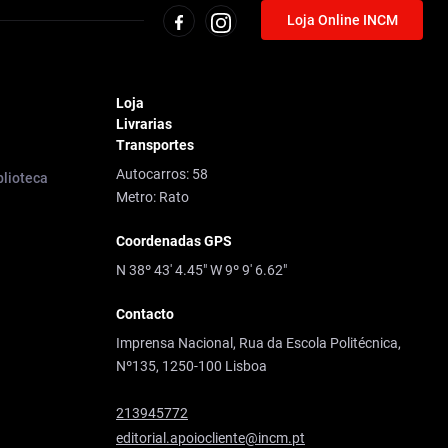
Loja Online INCM
Loja
Livrarias
Transportes
Autocarros: 58
blioteca
Metro: Rato
Coordenadas GPS
N 38º 43' 4.45" W 9º 9' 6.62"
Contacto
Imprensa Nacional, Rua da Escola Politécnica,
Nº135, 1250-100 Lisboa
213945772
editorial.apoiocliente@incm.pt