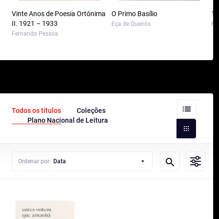
Vinte Anos de Poesia Ortónima
O Primo Basílio
10
II. 1921 – 1933
Eça de Queirós
Pa
Fernando Pessoa
Todos os títulos
Coleções
Plano Nacional de Leitura
Ordenar por:
Data