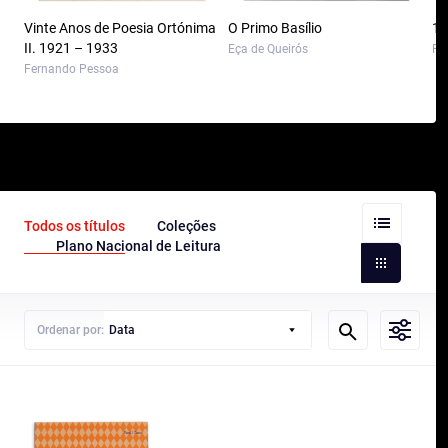
Vinte Anos de Poesia Ortónima
O Primo Basílio
10
II. 1921 – 1933
Eça de Queirós
Pa
Fernando Pessoa
Todos os títulos
Coleções
Plano Nacional de Leitura
Ordenar por:
Data