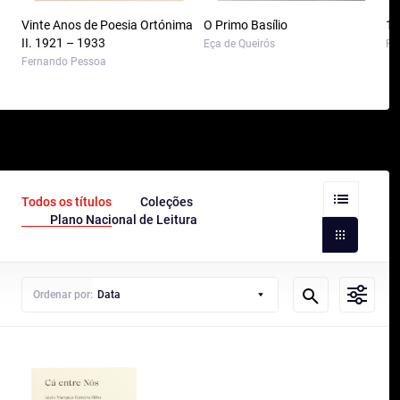
Vinte Anos de Poesia Ortónima
O Primo Basílio
10
II. 1921 – 1933
Eça de Queirós
Pa
Fernando Pessoa
Todos os títulos
Coleções
Plano Nacional de Leitura
Ordenar por:
Data