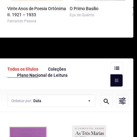
Vinte Anos de Poesia Ortónima
O Primo Basílio
10
II. 1921 – 1933
Eça de Queirós
Pa
Fernando Pessoa
Todos os títulos
Coleções
Plano Nacional de Leitura
Ordenar por:
Data