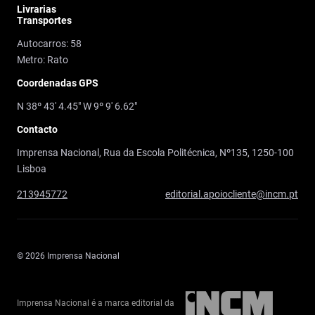
Livrarias
Transportes
Autocarros: 58
Metro: Rato
Coordenadas GPS
N 38º 43' 4.45" W 9º 9' 6.62"
Contacto
Imprensa Nacional, Rua da Escola Politécnica, Nº135, 1250-100
Lisboa
213945772
editorial.apoiocliente@incm.pt
© 2026 Imprensa Nacional
Imprensa Nacional é a marca editorial da