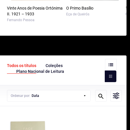
Vinte Anos de Poesia Ortónima
O Primo Basílio
10
II. 1921 – 1933
Eça de Queirós
Pa
Fernando Pessoa
Todos os títulos
Coleções
Plano Nacional de Leitura
Ordenar por:
Data