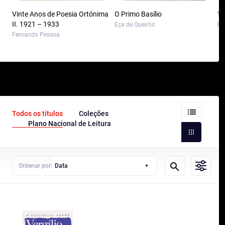
Vinte Anos de Poesia Ortónima
O Primo Basílio
10
II. 1921 – 1933
Eça de Queirós
Pa
Fernando Pessoa
Todos os títulos
Coleções
Plano Nacional de Leitura
Ordenar por:
Data