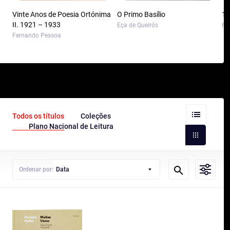
Vinte Anos de Poesia Ortónima
O Primo Basílio
10
II. 1921 – 1933
Eça de Queirós
Pa
Fernando Pessoa
Todos os títulos
Coleções
Plano Nacional de Leitura
Ordenar por:
Data