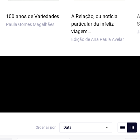
100 anos de Variedades
A Relação, ou notícia
A
particular da infeliz
S
Paula Gomes Magalhães
viagem…
J
Edição de Ana Paula Avelar
Ordenar por
Data