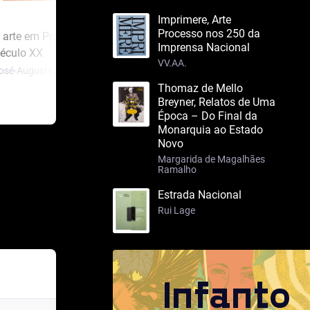
Imprimere, Arte
Processo nos 250 da
 arte em Portugal no
A arte em Portugal no
Os L
Imprensa Nacional
éculo XX
Século XIX – 2 tomos
Luís 
VV.AA.
osé-Augusto França
José-Augusto França
Thomaz de Mello
Breyner, Relatos de Uma
Época – Do Final da
Monarquia ao Estado
Novo
Margarida de Magalhães
Ramalho
Estrada Nacional
Rui Lage
Infanto