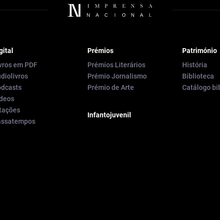
gital
Prémios
Património
vros em PDF
Prémios Literários
História
diolivros
Prémio Jornalismo
Biblioteca
dcasts
Prémio de Arte
Catálogo bi
deos
tações
Infantojuvenil
assatempos