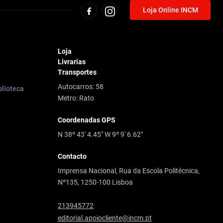
Loja Online INCM
Loja
Livrarias
Transportes
Autocarros: 58
blioteca
Metro: Rato
Coordenadas GPS
N 38º 43' 4.45" W 9º 9' 6.62"
Contacto
Imprensa Nacional, Rua da Escola Politécnica,
Nº135, 1250-100 Lisboa
213945772
editorial.apoiocliente@incm.pt