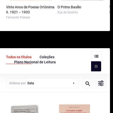
Vinte Anos de Poesia Ortónima
O Primo Basílio
10
II. 1921 – 1933
Eça de Queirós
Pa
Fernando Pessoa
Todos os títulos
Coleções
Plano Nacional de Leitura
Ordenar por:
Data