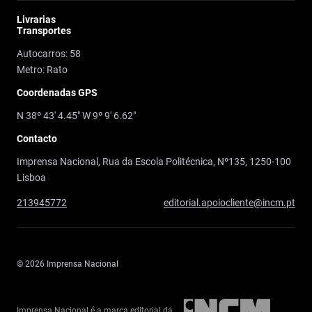
Livrarias
Transportes
Autocarros: 58
Metro: Rato
Coordenadas GPS
N 38º 43' 4.45" W 9º 9' 6.62"
Contacto
Imprensa Nacional, Rua da Escola Politécnica, Nº135, 1250-100
Lisboa
213945772
editorial.apoiocliente@incm.pt
© 2026 Imprensa Nacional
Imprensa Nacional é a marca editorial da