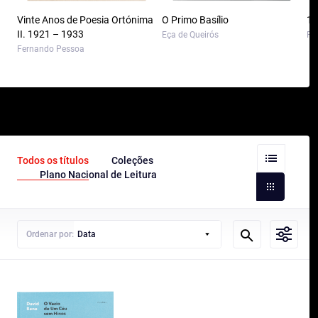
Vinte Anos de Poesia Ortónima
O Primo Basílio
10
II. 1921 – 1933
Eça de Queirós
Pa
Fernando Pessoa
Todos os títulos
Coleções
Plano Nacional de Leitura
Ordenar por:
Data