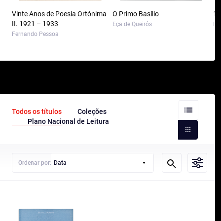
Vinte Anos de Poesia Ortónima
O Primo Basílio
10
II. 1921 – 1933
Eça de Queirós
Pa
Fernando Pessoa
Todos os títulos
Coleções
Plano Nacional de Leitura
Ordenar por:
Data