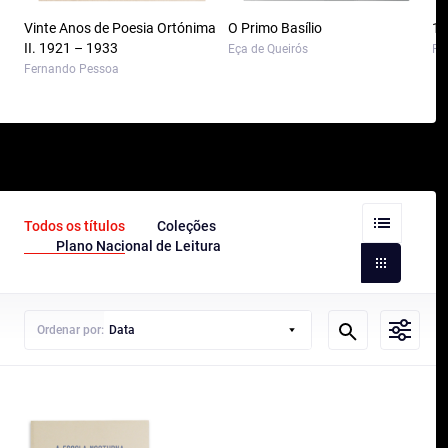
Vinte Anos de Poesia Ortónima
O Primo Basílio
10
II. 1921 – 1933
Eça de Queirós
Pa
Fernando Pessoa
Todos os títulos
Coleções
Plano Nacional de Leitura
Ordenar por:
Data