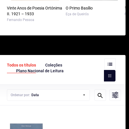
Vinte Anos de Poesia Ortónima
O Primo Basílio
10
II. 1921 – 1933
Eça de Queirós
Pa
Fernando Pessoa
Todos os títulos
Coleções
Plano Nacional de Leitura
Ordenar por:
Data