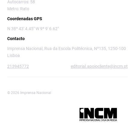
Autocarros: 58
Metro: Rato
Coordenadas GPS
N 38º 43' 4.45" W 9º 9' 6.62"
Contacto
Imprensa Nacional, Rua da Escola Politécnica, Nº135, 1250-100
Lisboa
213945772
editorial.apoiocliente@incm.pt
© 2026 Imprensa Nacional
Imprensa Nacional é a marca editorial da