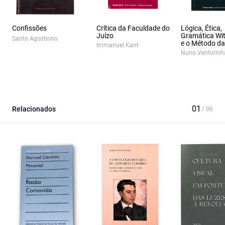
Confissões
Crítica da Faculdade do
Lógica, Ética,
Juízo
Gramática Wit
Santo Agostinho
e o Método da 
Immanuel Kant
Nuno Venturinh
Relacionados