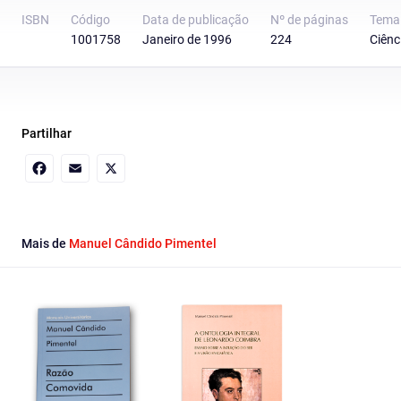
ISBN
Código
Data de publicação
Nº de páginas
Tema
1001758
Janeiro de 1996
224
Ciênc
Partilhar
Facebook
Email
X
Mais de
Manuel Cândido Pimentel