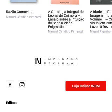
Razão Comovida
A Ontologia Integral de
A Idade do Pa
Leonardo Coimbra –
Imagem Impr
Manuel Cândido Pimentel
Ensaio sobre a Intuição
Volume II — C
do Ser e a Visão
Visual em Por
Enigmática
Luzes à Revo
Manuel Cândido Pimentel
Miguel Figueira 
Loja Online INCM
Editora