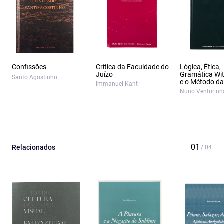
Confissões
Crítica da Faculdade do
Lógica, Ética,
Juízo
Gramática Wit
Santo Agostinho
e o Método da 
Immanuel Kant
Nuno Venturinh
Relacionados