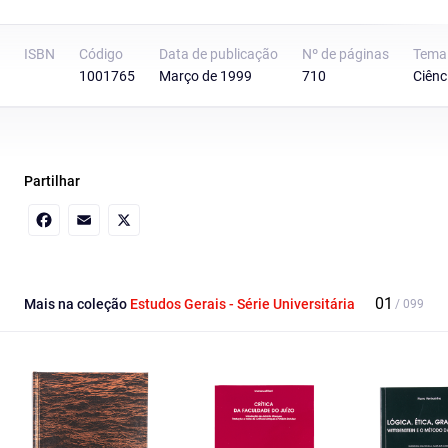
ISBN
Código
Data de publicação
Nº de páginas
Tema
1001765
Março de 1999
710
Ciênc
Partilhar
Facebook
Email
X
Mais na coleção
Estudos Gerais - Série Universitária