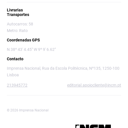
Livrarias
Transportes
Autocarros: 58
Metro: Rato
Coordenadas GPS
N 38º 43' 4.45" W 9º 9' 6.62"
Contacto
Imprensa Nacional, Rua da Escola Politécnica, Nº135, 1250-100
Lisboa
213945772
editorial.apoiocliente@incm.pt
© 2026 Imprensa Nacional