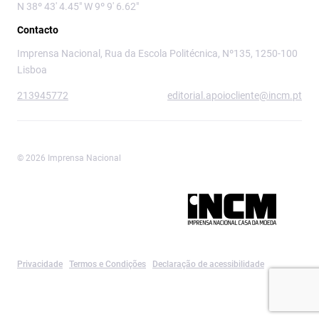
N 38º 43' 4.45" W 9º 9' 6.62"
Contacto
Imprensa Nacional, Rua da Escola Politécnica, Nº135, 1250-100
Lisboa
213945772
editorial.apoiocliente@incm.pt
© 2026 Imprensa Nacional
Imprensa Nacional é a marca editorial da
Privacidade
Termos e Condições
Declaração de acessibilidade