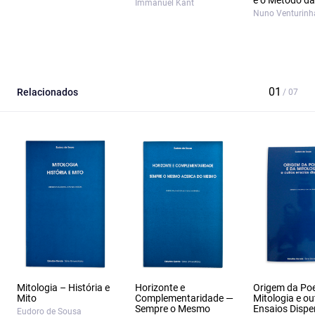
e o Método da 
Immanuel Kant
Nuno Venturinh
Relacionados
Mitologia – História e
Horizonte e
Origem da Poe
Mito
Complementaridade —
Mitologia e ou
Sempre o Mesmo
Ensaios Dispe
Eudoro de Sousa