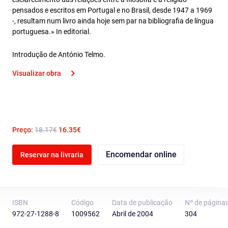
pensados e escritos em Portugal e no Brasil, desde 1947 a 1969
-, resultam num livro ainda hoje sem par na bibliografia de língua
portuguesa.» In editorial.
Introdução de António Telmo.
Visualizar obra
Preço:
18.17€
16.35€
Encomendar online
Reservar na livraria
ISBN
Código
Data de publicação
Nº de página
972-27-1288-8
1009562
Abril de 2004
304