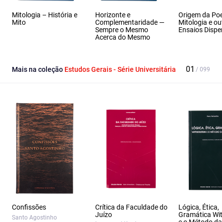
Mitologia – História e
Horizonte e
Origem da Poe
Mito
Complementaridade —
Mitologia e ou
Sempre o Mesmo
Ensaios Dispe
Acerca do Mesmo
Mais na coleção
Estudos Gerais - Série Universitária
Confissões
Crítica da Faculdade do
Lógica, Ética,
Juízo
Gramática Wit
Santo Agostinho