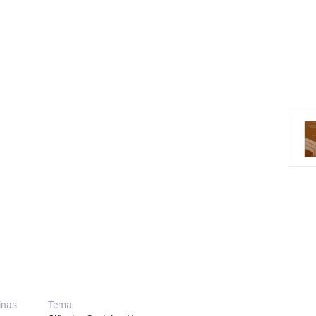
inas
Tema