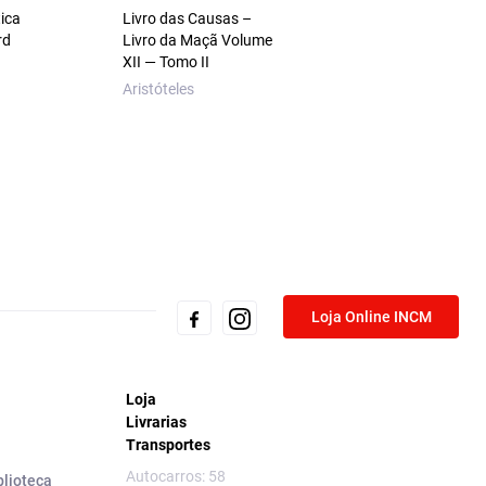
ica
Livro das Causas –
rd
Livro da Maçã Volume
XII — Tomo II
Aristóteles
Loja Online INCM
Loja
Livrarias
Transportes
Autocarros: 58
blioteca