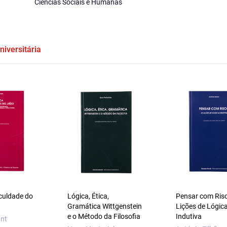
Ciências Sociais e Humanas
niversitária
aculdade do
Lógica, Ética,
Pensar com Ris
Gramática Wittgenstein
Lições de Lógic
e o Método da Filosofia
Indutiva
nt