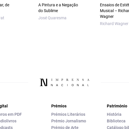
ar, de
A Pintura e a Negação
Ensaios de Estét
do Sublime
Musical – Richa
Wagner
rat
José Quaresma
Richard Wagner
gital
Prémios
Património
vros em PDF
Prémios Literários
História
diolivros
Prémio Jornalismo
Biblioteca
dcasts
Prémio de Arte
Catálogo bi