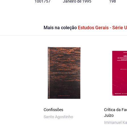
1001757
Janeiro de 1995
198
Mais na coleção
Estudos Gerais - Série U
Confissões
Crítica da F
Juízo
Santo Agostinho
Immanuel Ka