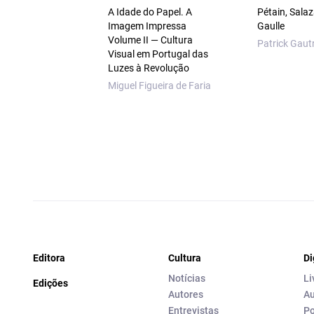
A Idade do Papel. A
Pétain, Salaz
Imagem Impressa
Gaulle
Volume II — Cultura
Patrick Gaut
Visual em Portugal das
Luzes à Revolução
Miguel Figueira de Faria
Editora
Cultura
Di
Notícias
Li
Edições
Autores
Au
Entrevistas
Po