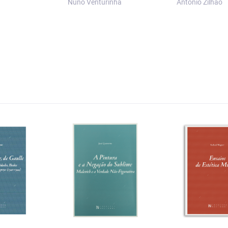
Nuno Venturinha
António Zilhão