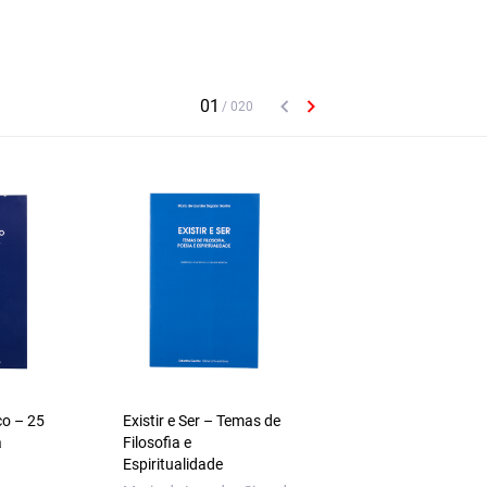
co – 25
Existir e Ser – Temas de
Justiça Social e
a
Filosofia e
Estabilidade – A De
Espiritualidade
do Pluralismo na
Filosofia Política de