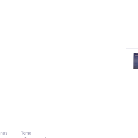
inas
Tema