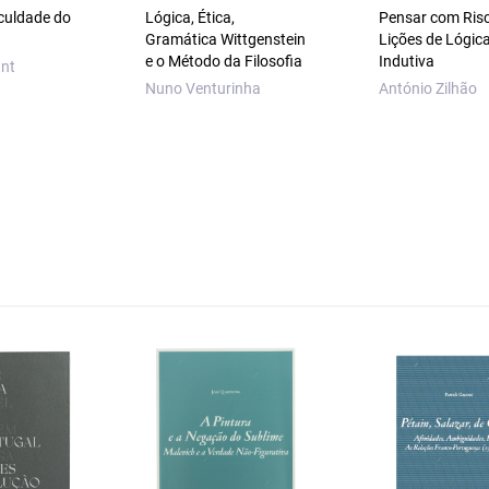
aculdade do
Lógica, Ética,
Pensar com Ris
Gramática Wittgenstein
Lições de Lógic
e o Método da Filosofia
Indutiva
nt
Nuno Venturinha
António Zilhão