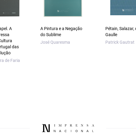
apel. A
A Pintura e a Negação
Pétain, Salazar, 
ressa
do Sublime
Gaulle
Cultura
José Quaresma
Patrick Gautrat
rtugal das
olução
ra de Faria