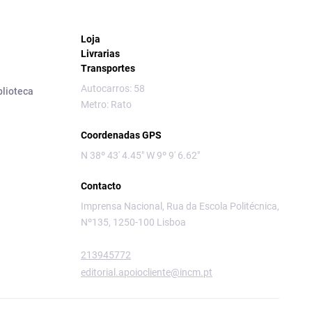
Loja
Livrarias
Transportes
Autocarros: 58
blioteca
Metro: Rato
Coordenadas GPS
N 38º 43' 4.45" W 9º 9' 6.62"
Contacto
Imprensa Nacional, Rua da Escola Politécnica,
Nº135, 1250-100 Lisboa
213945772
editorial.apoiocliente@incm.pt