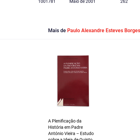
1001781
Maio de 2001
262
Mais de
Paulo Alexandre Esteves Borge
A Plenificação da
História em Padre
António Vieira – Estudo
sobre a Ideia de Quinto