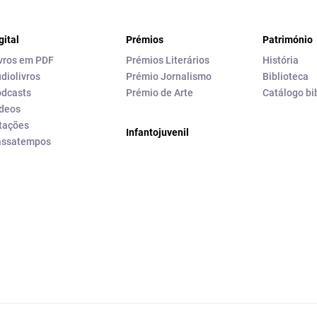
gital
Prémios
Património
vros em PDF
Prémios Literários
História
diolivros
Prémio Jornalismo
Biblioteca
dcasts
Prémio de Arte
Catálogo bi
deos
tações
Infantojuvenil
assatempos