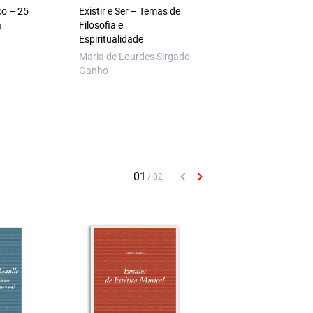
co – 25
Existir e Ser – Temas de
Justiça Social e
a
Filosofia e
Estabilidade – A De
Espiritualidade
do Pluralismo na
Filosofia Política de
Maria de Lourdes Sirgado
Rawls
Ganho
Regina Queiroz