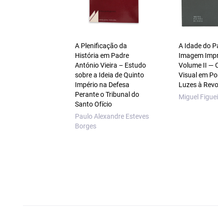
A Plenificação da
A Idade do P
História em Padre
Imagem Imp
António Vieira – Estudo
Volume II — 
sobre a Ideia de Quinto
Visual em Po
Império na Defesa
Luzes à Rev
Perante o Tribunal do
Miguel Figuei
Santo Ofício
Paulo Alexandre Esteves
Borges