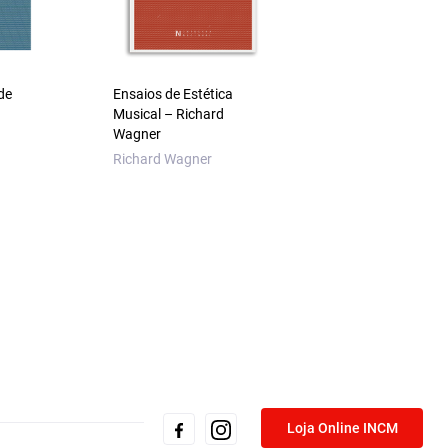
de
Ensaios de Estética
Livro das Causas –
Musical – Richard
Livro da Maçã Vol
Wagner
XII — Tomo II
Richard Wagner
Aristóteles
Loja Online INCM