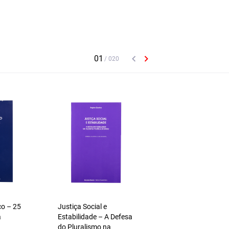
co – 25
Justiça Social e
Existir e Ser – Tema
a
Estabilidade – A Defesa
Filosofia e
do Pluralismo na
Espiritualidade