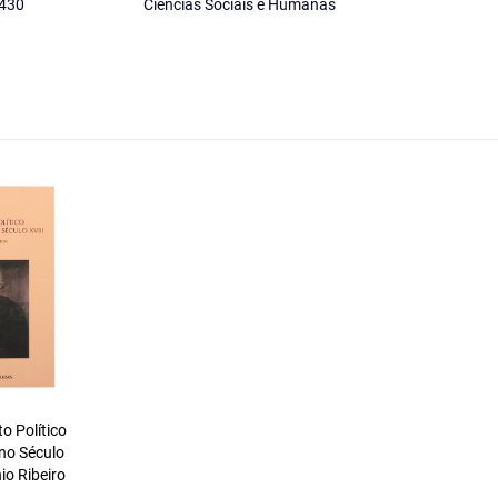
430
Ciências Sociais e Humanas
 Político
no Século
io Ribeiro