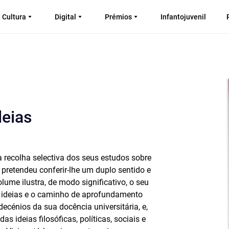
Cultura
Digital
Prémios
Infantojuvenil
deias
ta recolha selectiva dos seus estudos sobre
 pretendeu conferir-lhe um duplo sentido e
olume ilustra, de modo significativo, o seu
as ideias e o caminho de aprofundamento
decénios da sua docência universitária, e,
s ideias filosóficas, políticas, sociais e