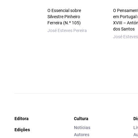
O Essencial sobre
O Pensamento
Silvestre Pinheiro
em Portugal 
Ferreira (N.º 105)
XVIII – Antón
dos Santos
José Esteves Pereira
José Esteves
Editora
Cultura
Di
Notícias
Li
Edições
Autores
Au