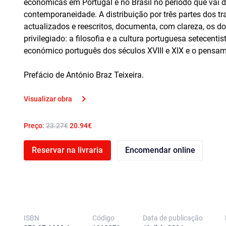
económicas em Portugal e no Brasil no período que vai de
contemporaneidade. A distribuição por três partes dos tr
actualizados e reescritos, documenta, com clareza, os d
privilegiado: a filosofia e a cultura portuguesa setecentis
económico português dos séculos XVIII e XIX e o pensament
Prefácio de António Braz Teixeira.
Visualizar obra
Preço:
23.27€
20.94€
Reservar na livraria
Encomendar online
ISBN
Código
Data de publicação