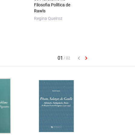
Filosofia Política de
Maria de Lourdes S
Rawls
Ganho
Regina Queiroz