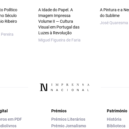
 Político
A Idade do Papel. A
A Pintura e a N
no Século
Imagem Impressa
do Sublime
io Ribeiro
Volume II — Cultura
José Quaresma
Visual em Portugal das
Luzes à Revolução
 Pereira
Miguel Figueira de Faria
gital
Prémios
Património
vros em PDF
Prémios Literários
História
diolivros
Prémio Jornalismo
Biblioteca