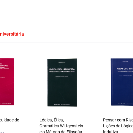
niversitária
aculdade do
Lógica, Ética,
Pensar com Ris
Gramática Wittgenstein
Lições de Lógic
e o Método da Filosofia
Indutiva