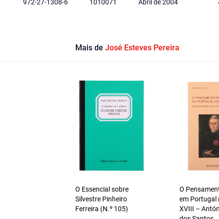
972-27-1308-6
1010071
Abril de 2004
Mais de
José Esteves Pereira
O Essencial sobre
O Pensamento
Silvestre Pinheiro
em Portugal 
Ferreira (N.º 105)
XVIII – Antón
dos Santos