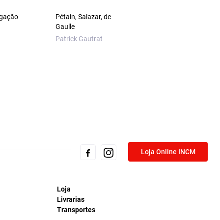
egação
Pétain, Salazar, de
Ensaios de Estética
Gaulle
Musical – Richard
Wagner
Patrick Gautrat
Richard Wagner
Loja Online INCM
Loja
Livrarias
Transportes