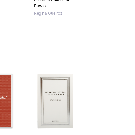
Maria de Lourdes S
Rawls
Ganho
Regina Queiroz