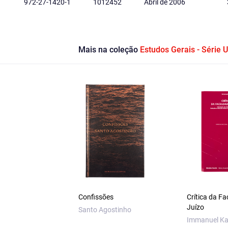
972-27-1420-1
1012452
Abril de 2006
Mais na coleção
Estudos Gerais - Série U
Confissões
Crítica da F
Juízo
Santo Agostinho
Immanuel Ka