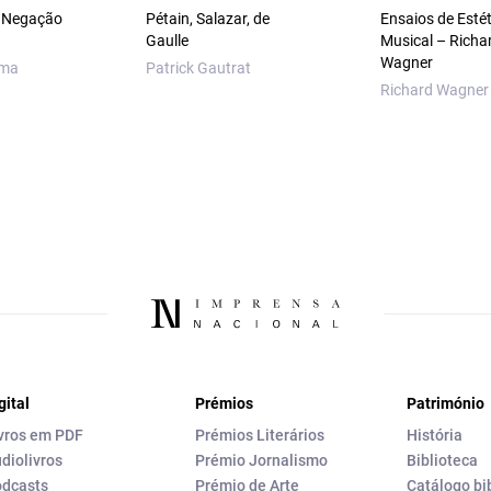
a Negação
Pétain, Salazar, de
Ensaios de Estét
Gaulle
Musical – Richa
Wagner
sma
Patrick Gautrat
Richard Wagner
gital
Prémios
Património
vros em PDF
Prémios Literários
História
diolivros
Prémio Jornalismo
Biblioteca
dcasts
Prémio de Arte
Catálogo bi