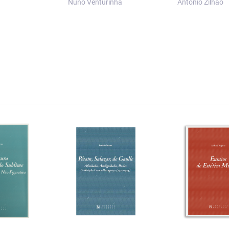
Nuno Venturinha
António Zilhão