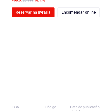
Preço:
20.19€
18.17€
Reservar na livraria
Encomendar online
ISBN
Código
Data de publicação