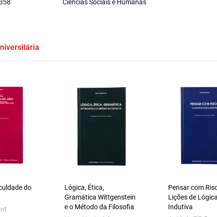
358
Ciências Sociais e Humanas
niversitária
aculdade do
Lógica, Ética,
Pensar com Ris
Gramática Wittgenstein
Lições de Lógic
e o Método da Filosofia
Indutiva
nt