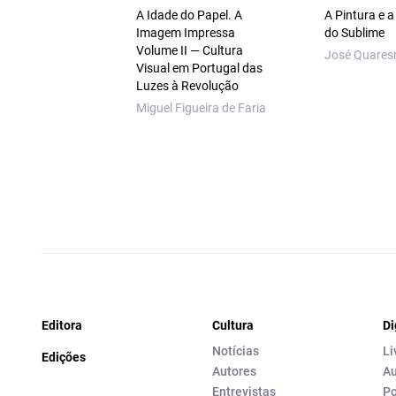
A Idade do Papel. A
A Pintura e 
Imagem Impressa
do Sublime
Volume II — Cultura
José Quare
Visual em Portugal das
Luzes à Revolução
Miguel Figueira de Faria
Editora
Cultura
Di
Notícias
Li
Edições
Autores
Au
Entrevistas
Po