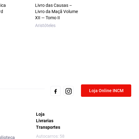
ica
Livro das Causas –
rd
Livro da Maçã Volume
XII — Tomo II
Aristóteles
Loja Online INCM
Loja
Livrarias
Transportes
Autocarros: 58
blioteca