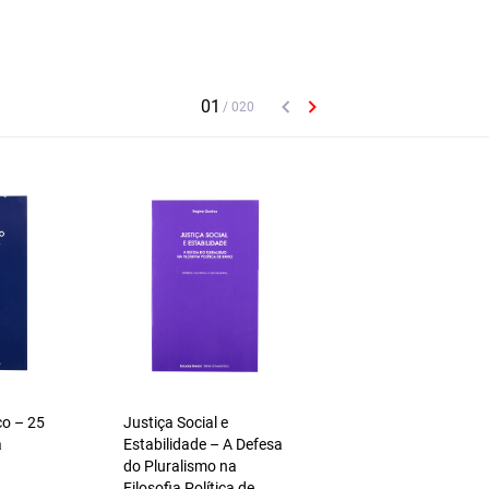
co – 25
Justiça Social e
Existir e Ser – Tema
a
Estabilidade – A Defesa
Filosofia e
do Pluralismo na
Espiritualidade
Filosofia Política de