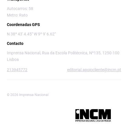
Autocarros: 58
Metro: Rato
Coordenadas GPS
N 38º 43' 4.45" W 9º 9' 6.62"
Contacto
Imprensa Nacional, Rua da Escola Politécnica, Nº135, 1250-100
Lisboa
213945772
editorial.apoiocliente@incm.pt
© 2026 Imprensa Nacional
Imprensa Nacional é a marca editorial da