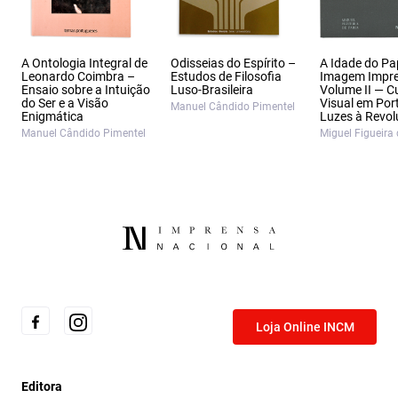
A Ontologia Integral de
Odisseias do Espírito –
A Idade do Pa
Leonardo Coimbra –
Estudos de Filosofia
Imagem Impr
Ensaio sobre a Intuição
Luso-Brasileira
Volume II — C
do Ser e a Visão
Visual em Por
Manuel Cândido Pimentel
Enigmática
Luzes à Revo
Manuel Cândido Pimentel
Miguel Figueira 
Loja Online INCM
Editora