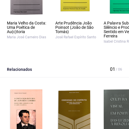
Maria Velho da Costa:
Arte Prudência João
A Palavra Su
Uma Poética de
Poinsot (João de São
Silêncio e Pr
Au(c)toria
Tomás)
Sentido em Ver
Ferreira
Maria José Carneiro Dias
José Rafael Espírito Santo
Isabel Cristina 
Relacionados