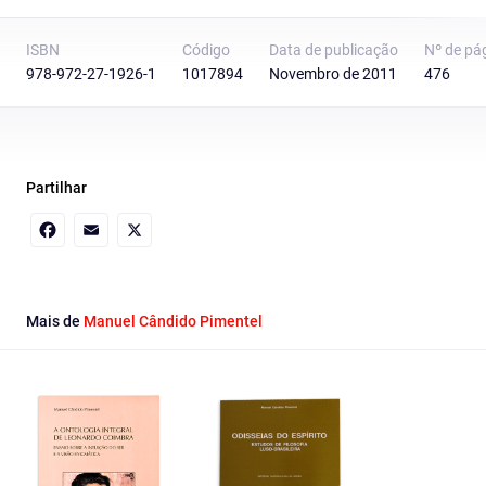
ISBN
Código
Data de publicação
Nº de pá
978-972-27-1926-1
1017894
Novembro de 2011
476
Partilhar
Facebook
Email
X
Mais de
Manuel Cândido Pimentel