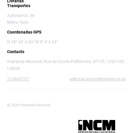
Livrarias
Transportes
Autocarros: 58
Metro: Rato
Coordenadas GPS
N 38º 43' 4.45" W 9º 9' 6.62"
Contacto
Imprensa Nacional, Rua da Escola Politécnica, Nº135, 1250-100
Lisboa
213945772
editorial.apoiocliente@incm.pt
© 2026 Imprensa Nacional
Imprensa Nacional é a marca editorial da