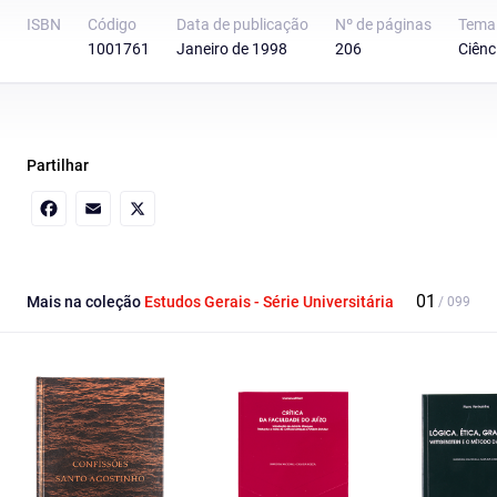
ISBN
Código
Data de publicação
Nº de páginas
Tema
1001761
Janeiro de 1998
206
Ciênc
Partilhar
Facebook
Email
X
Mais na coleção
Estudos Gerais - Série Universitária