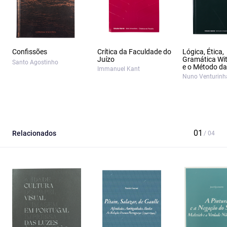
Confissões
Crítica da Faculdade do
Lógica, Ética,
Juízo
Gramática Wit
Santo Agostinho
e o Método da 
Immanuel Kant
Nuno Venturinh
Relacionados