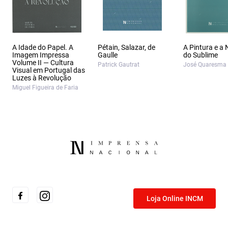
A Idade do Papel. A
Pétain, Salazar, de
A Pintura e a
Imagem Impressa
Gaulle
do Sublime
Volume II — Cultura
Patrick Gautrat
José Quaresma
Visual em Portugal das
Luzes à Revolução
Miguel Figueira de Faria
Loja Online INCM