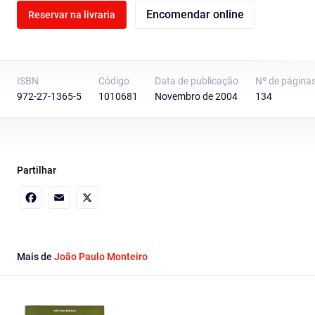
Encomendar online
Reservar na livraria
ISBN
Código
Data de publicação
Nº de página
972-27-1365-5
1010681
Novembro de 2004
134
Partilhar
Facebook
Email
X
Mais de
João Paulo Monteiro