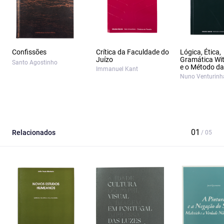
Confissões
Crítica da Faculdade do
Lógica, Ética,
Juízo
Gramática Wit
Santo Agostinho
e o Método da 
Immanuel Kant
Nuno Venturinh
Relacionados