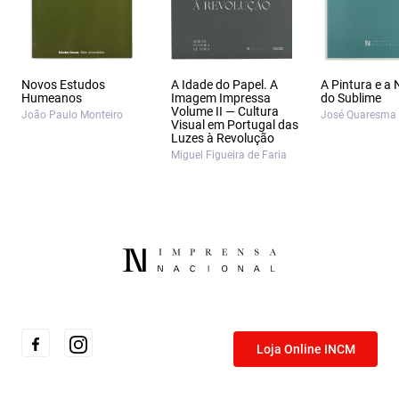
Novos Estudos
A Idade do Papel. A
A Pintura e a
Humeanos
Imagem Impressa
do Sublime
Volume II — Cultura
João Paulo Monteiro
José Quaresma
Visual em Portugal das
Luzes à Revolução
Miguel Figueira de Faria
Loja Online INCM