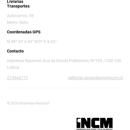
Livrarias
Transportes
Autocarros: 58
Metro: Rato
Coordenadas GPS
N 38º 43' 4.45" W 9º 9' 6.62"
Contacto
Imprensa Nacional, Rua da Escola Politécnica, Nº135, 1250-100
Lisboa
213945772
editorial.apoiocliente@incm.pt
© 2026 Imprensa Nacional
Imprensa Nacional é a marca editorial da