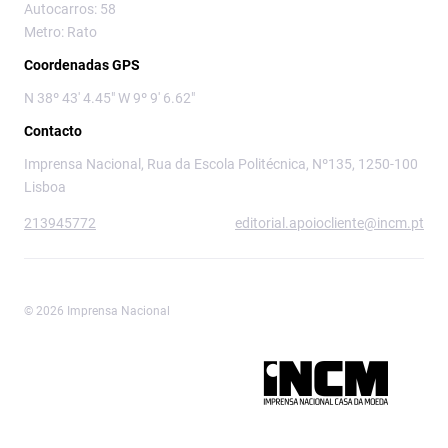
Autocarros: 58
Metro: Rato
Coordenadas GPS
N 38º 43' 4.45" W 9º 9' 6.62"
Contacto
Imprensa Nacional, Rua da Escola Politécnica, Nº135, 1250-100
Lisboa
213945772
editorial.apoiocliente@incm.pt
© 2026 Imprensa Nacional
Imprensa Nacional é a marca editorial da