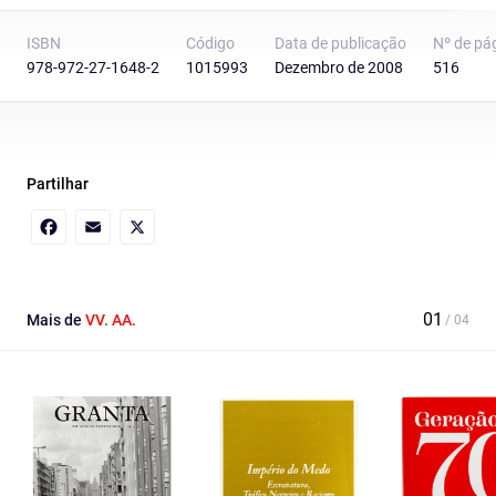
ISBN
Código
Data de publicação
Nº de pá
978-972-27-1648-2
1015993
Dezembro de 2008
516
Partilhar
Facebook
Email
X
Mais de
VV. AA.