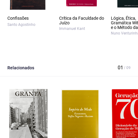
Confissões
Crítica da Faculdade do
Lógica, Ética,
Juízo
Gramática Wit
Santo Agostinho
e o Método da 
Immanuel Kant
Nuno Venturinh
Relacionados