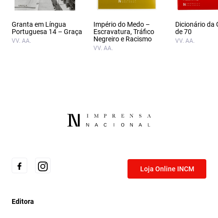
Granta em Língua
Império do Medo –
Dicionário da
Portuguesa 14 – Graça
Escravatura, Tráfico
de 70
Negreiro e Racismo
VV. AA.
VV. AA.
VV. AA.
Loja Online INCM
Editora