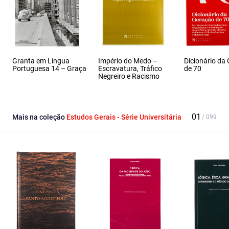
Granta em Língua
Império do Medo –
Dicionário da
Portuguesa 14 – Graça
Escravatura, Tráfico
de 70
Negreiro e Racismo
Mais na coleção
Estudos Gerais - Série Universitária