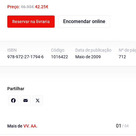
Preço:
46.95€
42.25€
Encomendar online
Reservar na livraria
ISBN
Código
Data de publicação
Nº de pá
978-972-27-1794-6
1016422
Maio de 2009
712
Partilhar
Facebook
Email
X
Mais de
VV. AA.