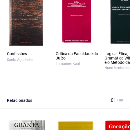
Confissões
Crítica da Faculdade do
Lógica, Ética,
Juízo
Gramática Wit
Santo Agostinho
e o Método da 
Immanuel Kant
Nuno Venturinh
Relacionados