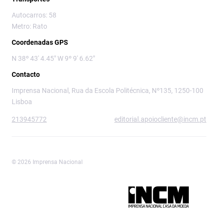
Autocarros: 58
Metro: Rato
Coordenadas GPS
N 38º 43' 4.45" W 9º 9' 6.62"
Contacto
Imprensa Nacional, Rua da Escola Politécnica, Nº135, 1250-100
Lisboa
213945772
editorial.apoiocliente@incm.pt
© 2026 Imprensa Nacional
Imprensa Nacional é a marca editorial da