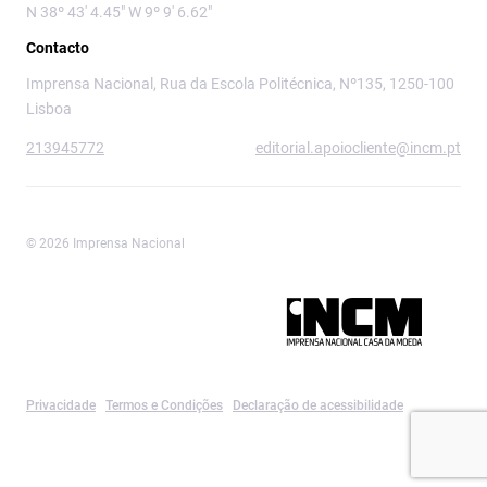
N 38º 43' 4.45" W 9º 9' 6.62"
Contacto
Imprensa Nacional, Rua da Escola Politécnica, Nº135, 1250-100
Lisboa
213945772
editorial.apoiocliente@incm.pt
© 2026 Imprensa Nacional
Imprensa Nacional é a marca editorial da
Privacidade
Termos e Condições
Declaração de acessibilidade