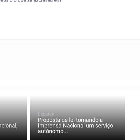
ste ano o que se escreveu em
Debates
Proposta de lei tornando a
cional,
Imprensa Nacional um serviço
autónomo...