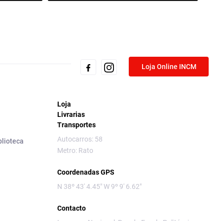
Loja Online INCM
Loja
Livrarias
Transportes
Autocarros: 58
blioteca
Metro: Rato
Coordenadas GPS
N 38º 43' 4.45" W 9º 9' 6.62"
Contacto