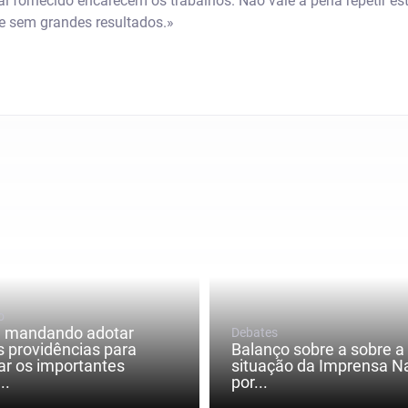
nal fornecido encarecem os trabalhos. Não vale a pena repetir e
ue sem grandes resultados.»
o
a mandando adotar
Debates
s providências para
Balanço sobre a sobre a
ar os importantes
situação da Imprensa Na
..
por...