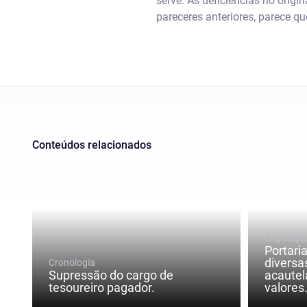
serve. As deficiências no origi
pareceres anteriores, parece q
Conteúdos relacionados
Legislaçã
Portari
diversa
Cronologia
Supressão do cargo de
acautel
tesoureiro pagador.
valores.