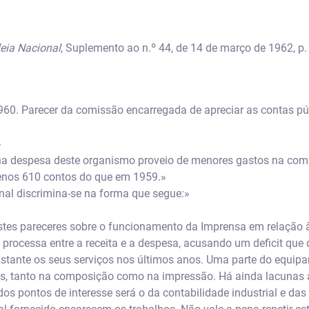
eia Nacional
, Suplemento ao n.º 44, de 14 de março de 1962, p.
960. Parecer da comissão encarregada de apreciar as contas pú
»
na despesa deste organismo proveio de menores gastos na comp
enos 610 contos do que em 1959.»
al discrimina-se na forma que segue:»
tes pareceres sobre o funcionamento da Imprensa em relação à
 processa entre a receita e a despesa, acusando um deficit que 
tante os seus serviços nos últimos anos. Uma parte do equipa
s, tanto na composição como na impressão. Há ainda lacunas a
os pontos de interesse será o da contabilidade industrial e da