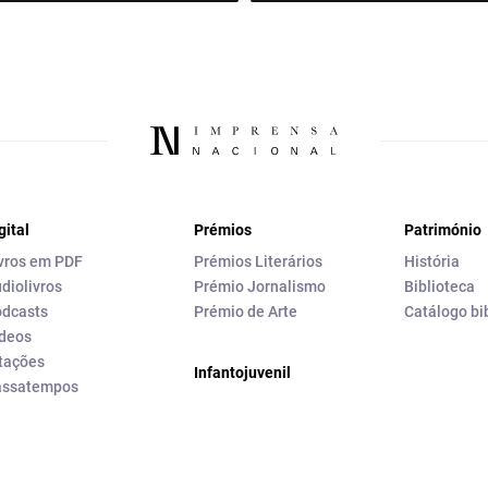
gital
Prémios
Património
vros em PDF
Prémios Literários
História
diolivros
Prémio Jornalismo
Biblioteca
dcasts
Prémio de Arte
Catálogo bi
deos
tações
Infantojuvenil
assatempos