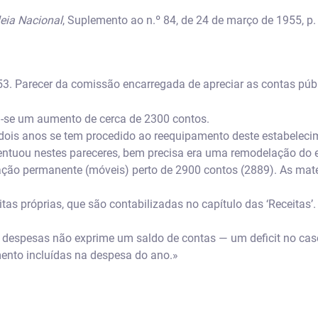
eia Nacional
, Suplemento ao n.º 84, de 24 de março de 1955, p.
3. Parecer da comissão encarregada de apreciar as contas públ
-se um aumento de cerca de 2300 contos.
 dois anos se tem procedido ao reequipamento deste estabeleci
entuou nestes pareceres, bem precisa era uma remodelação d
zação permanente (móveis) perto de 2900 contos (2889). As mat
as próprias, que são contabilizadas no capítulo das ‘Receitas’.
 e despesas não exprime um saldo de contas — um deficit no cas
mento incluídas na despesa do ano.»