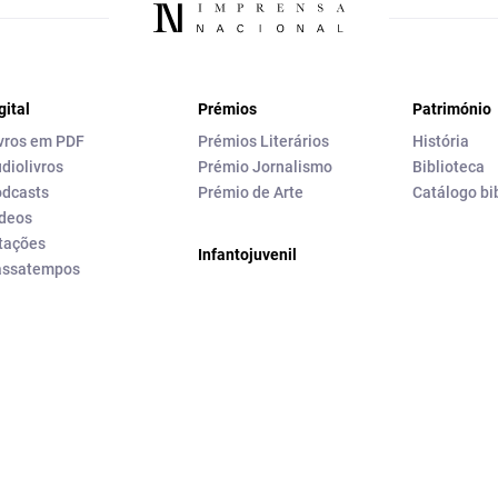
gital
Prémios
Património
vros em PDF
Prémios Literários
História
diolivros
Prémio Jornalismo
Biblioteca
dcasts
Prémio de Arte
Catálogo bi
deos
tações
Infantojuvenil
assatempos