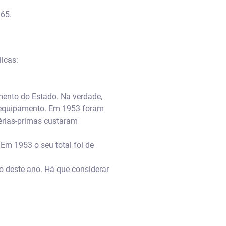
 65.
icas:
mento do Estado. Na verdade,
o equipamento. Em 1953 foram
érias-primas custaram
 Em 1953 o seu total foi de
o deste ano. Há que considerar