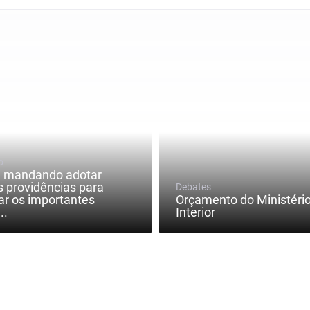
o
a mandando adotar
s providências para
Debates
ar os importantes
Orçamento do Ministéri
..
Interior