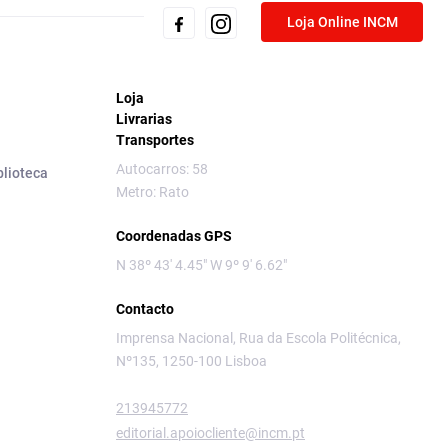
Loja Online INCM
Loja
Livrarias
Transportes
Autocarros: 58
blioteca
Metro: Rato
Coordenadas GPS
N 38º 43' 4.45" W 9º 9' 6.62"
Contacto
Imprensa Nacional, Rua da Escola Politécnica,
Nº135, 1250-100 Lisboa
213945772
editorial.apoiocliente@incm.pt