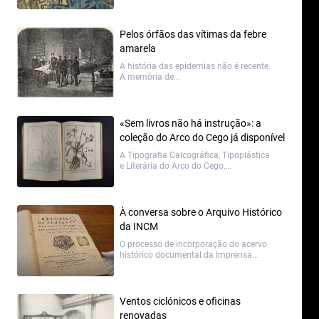
Pelos órfãos das vítimas da febre
amarela
A história das epidemias não é recente.
A memória de...
«Sem livros não há instrução»: a
coleção do Arco do Cego já disponível
no catálogo da biblioteca
A Tipografia Calcográfica, Tipoplástica
e Literária do Arco do Cego,...
À conversa sobre o Arquivo Histórico
da INCM
O processo de incorporação do acervo
histórico documental da Imprensa...
Ventos ciclónicos e oficinas
renovadas