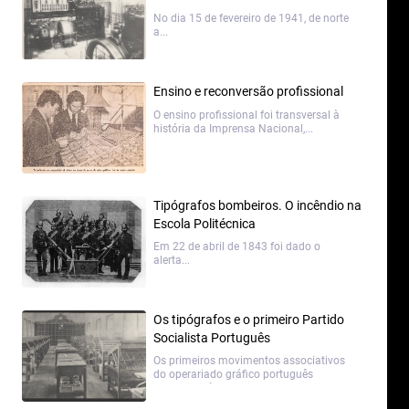
No dia 15 de fevereiro de 1941, de norte
a...
Ensino e reconversão profissional
O ensino profissional foi transversal à
história da Imprensa Nacional,...
Tipógrafos bombeiros. O incêndio na
Escola Politécnica
Em 22 de abril de 1843 foi dado o
alerta...
Os tipógrafos e o primeiro Partido
Socialista Português
Os primeiros movimentos associativos
do operariado gráfico português
remontam à...