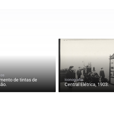
tos
mento de tintas de
Iconografia
são.
Central Elétrica, 1903.