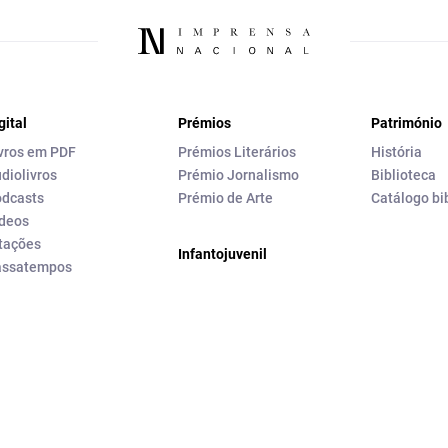
gital
Prémios
Património
vros em PDF
Prémios Literários
História
diolivros
Prémio Jornalismo
Biblioteca
dcasts
Prémio de Arte
Catálogo bi
deos
tações
Infantojuvenil
assatempos