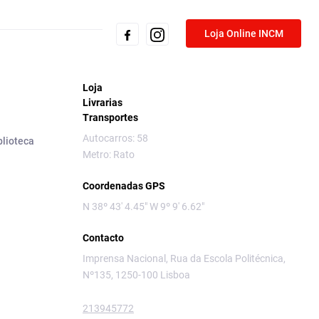
Loja Online INCM
Loja
Livrarias
Transportes
Autocarros: 58
blioteca
Metro: Rato
Coordenadas GPS
N 38º 43' 4.45" W 9º 9' 6.62"
Contacto
Imprensa Nacional, Rua da Escola Politécnica,
Nº135, 1250-100 Lisboa
213945772