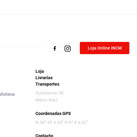
Loja Online INCM
Loja
Livrarias
Transportes
Autocarros: 58
blioteca
Metro: Rato
Coordenadas GPS
N 38º 43' 4.45" W 9º 9' 6.62"
Contacto