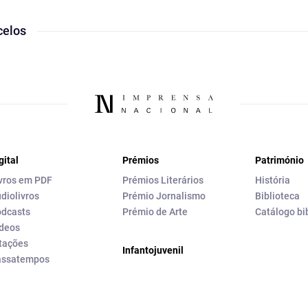
celos
gital
Prémios
Património
vros em PDF
Prémios Literários
História
diolivros
Prémio Jornalismo
Biblioteca
dcasts
Prémio de Arte
Catálogo bi
deos
tações
Infantojuvenil
assatempos