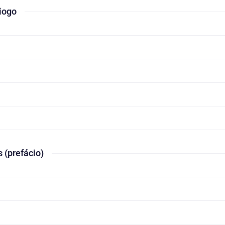
iogo
 (prefácio)