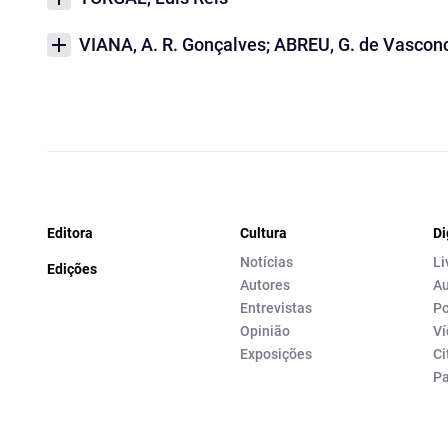
VIANA, A. R. Gonçalves; ABREU, G. de Vascon
Editora
Cultura
Di
Notícias
Li
Edições
Autores
Au
Entrevistas
Po
Opinião
Ví
Exposições
Ci
P