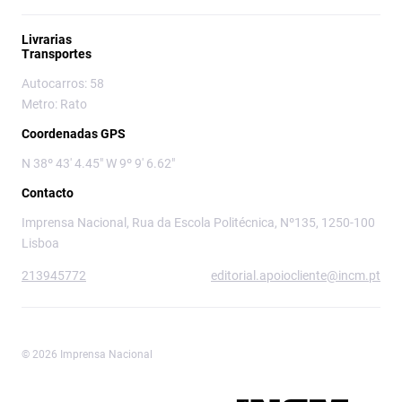
Livrarias
Transportes
Autocarros: 58
Metro: Rato
Coordenadas GPS
N 38º 43' 4.45" W 9º 9' 6.62"
Contacto
Imprensa Nacional, Rua da Escola Politécnica, Nº135, 1250-100
Lisboa
213945772
editorial.apoiocliente@incm.pt
© 2026 Imprensa Nacional