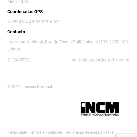
Metro: Rato
Coordenadas GPS
N 38º 43' 4.45" W 9º 9' 6.62"
Contacto
Imprensa Nacional, Rua da Escola Politécnica, Nº135, 1250-100
Lisboa
213945772
editorial.apoiocliente@incm.pt
© 2026 Imprensa Nacional
Imprensa Nacional é a marca editorial da
Privacidade
Termos e Condições
Declaração de acessibilidade