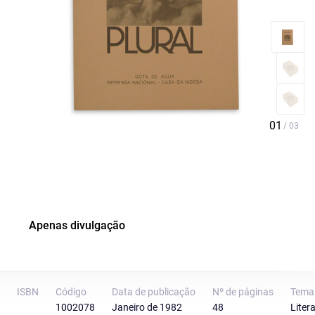
Apenas divulgação
ISBN
Código
Data de publicação
Nº de páginas
Tema
1002078
Janeiro de 1982
48
Liter