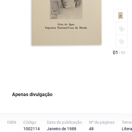
Apenas divulgação
ISBN
Código
Data de publicação
Nº de páginas
Tema
1002114
Janeiro de 1988
48
Liter