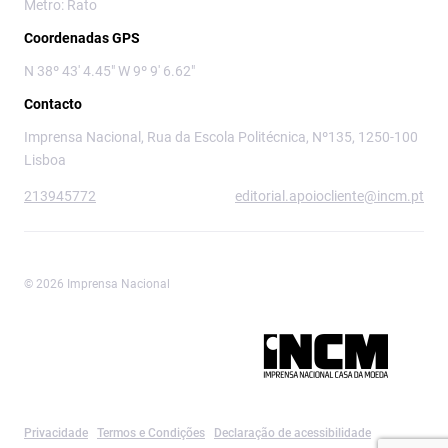
Metro: Rato
Coordenadas GPS
N 38º 43' 4.45" W 9º 9' 6.62"
Contacto
Imprensa Nacional, Rua da Escola Politécnica, Nº135, 1250-100
Lisboa
213945772
editorial.apoiocliente@incm.pt
© 2026 Imprensa Nacional
Imprensa Nacional é a marca editorial da
Privacidade
Termos e Condições
Declaração de acessibilidade