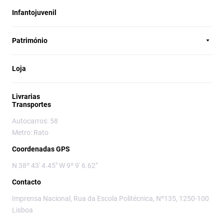
Infantojuvenil
Património
Loja
Livrarias
Transportes
Autocarros: 58
Metro: Rato
Coordenadas GPS
N 38º 43' 4.45" W 9º 9' 6.62"
Contacto
Imprensa Nacional, Rua da Escola Politécnica, Nº135, 1250-100
Lisboa