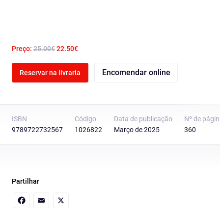
Preço:
25.00€
22.50€
Encomendar online
Reservar na livraria
ISBN
Código
Data de publicação
Nº de pági
9789722732567
1026822
Março de 2025
360
Partilhar
Facebook
Email
X