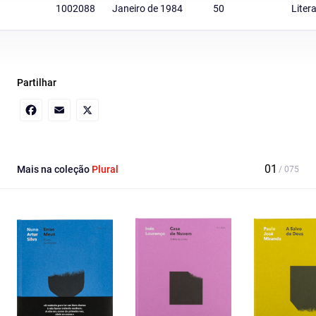
1002088
Janeiro de 1984
50
Liter
Partilhar
Facebook
Email
X
Mais na coleção
Plural