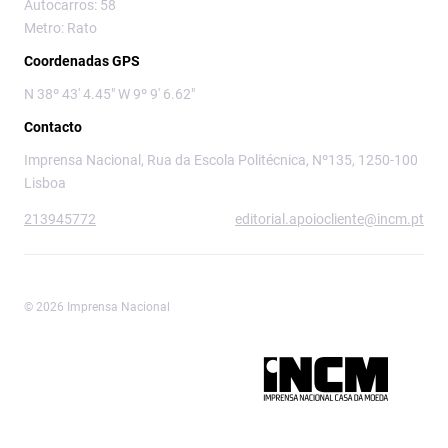
Autocarros: 58
Metro: Rato
Coordenadas GPS
N 38º 43' 4.45" W 9º 9' 6.62"
Contacto
Imprensa Nacional, Rua da Escola Politécnica, Nº135, 1250-100
Lisboa
213945772
editorial.apoiocliente@incm.pt
© 2026 Imprensa Nacional
Imprensa Nacional é a marca editorial da