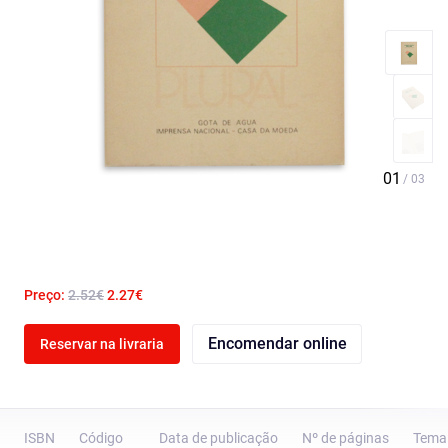
Preço:
2.52€
2.27€
Encomendar online
Reservar na livraria
ISBN
Código
Data de publicação
Nº de páginas
Tema