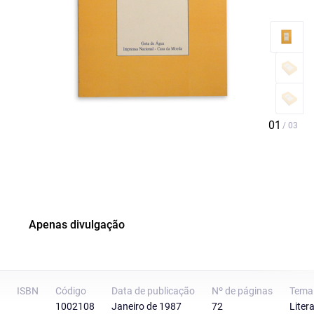
Apenas divulgação
ISBN
Código
Data de publicação
Nº de páginas
Tema
1002108
Janeiro de 1987
72
Liter