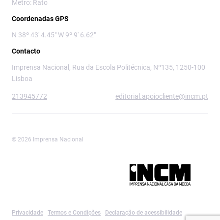
Metro: Rato
Coordenadas GPS
N 38º 43' 4.45" W 9º 9' 6.62"
Contacto
Imprensa Nacional, Rua da Escola Politécnica, Nº135, 1250-100
Lisboa
213945772
editorial.apoiocliente@incm.pt
© 2026 Imprensa Nacional
Imprensa Nacional é a marca editorial da
Privacidade
Termos e Condições
Declaração de acessibilidade