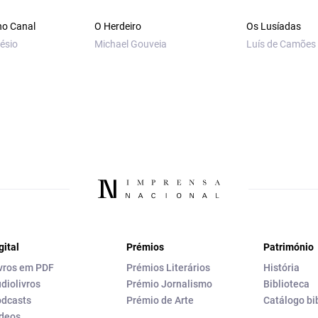
o Canal
O Herdeiro
Os Lusíadas
ésio
Michael Gouveia
Luís de Camões
gital
Prémios
Património
vros em PDF
Prémios Literários
História
diolivros
Prémio Jornalismo
Biblioteca
dcasts
Prémio de Arte
Catálogo bi
deos