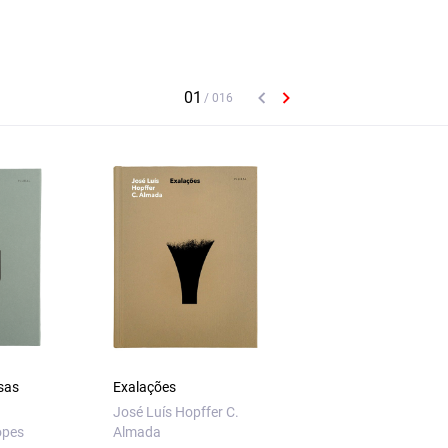
sas
Exalações
Erros Meus – Poesi
Incompleta
José Luís Hopffer C.
opes
Almada
Nuno Artur Silva