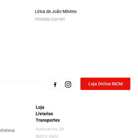
Lírica de João Mínimo
Almeida Garrett
Loja Online INCM
Loja
Livrarias
Transportes
Autocarros: 58
blioteca
Metro: Rato