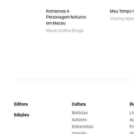
Romances A
Mau Tempo n
Personagem Noturno
Vitorino Nem
em Macau
Maria Ondina Braga
Editora
Cultura
Di
Notícias
Li
Edições
Autores
Au
Entrevistas
Po
Opinião
Ví