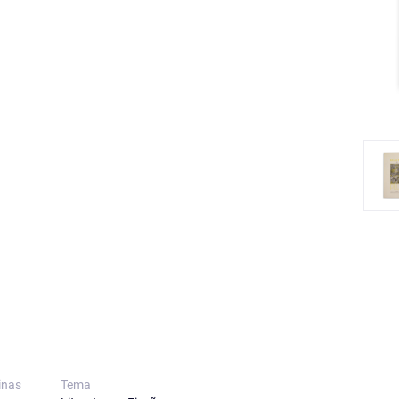
inas
Tema