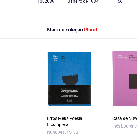
1002089
Janeiro de 1984
56
Mais na coleção
Plural
Erros Meus Poesia
Casa de Nu
Incompleta
Inês Louren
Nuno Artur Silva