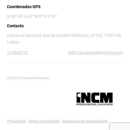
Coordenadas GPS
N 38º 43' 4.45" W 9º 9' 6.62"
Contacto
Imprensa Nacional, Rua da Escola Politécnica, Nº135, 1250-100
Lisboa
213945772
editorial.apoiocliente@incm.pt
© 2026 Imprensa Nacional
Imprensa Nacional é a marca editorial da
Privacidade
Termos e Condições
Declaração de acessibilidade