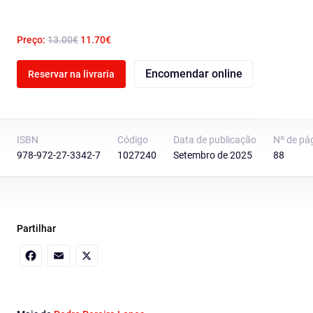
Preço:
13.00€
11.70€
Encomendar online
Reservar na livraria
ISBN
Código
Data de publicação
Nº de pá
978-972-27-3342-7
1027240
Setembro de 2025
88
Partilhar
Facebook
Email
X