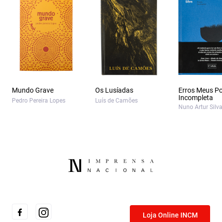
Mundo Grave
Os Lusíadas
Erros Meus Po
Incompleta
Pedro Pereira Lopes
Luís de Camões
Nuno Artur Silv
Loja Online INCM