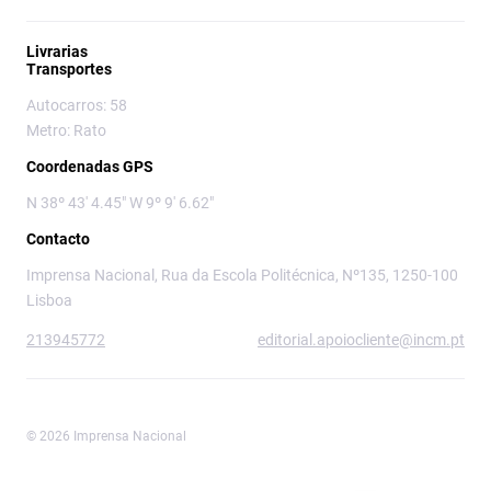
Livrarias
Transportes
Autocarros: 58
Metro: Rato
Coordenadas GPS
N 38º 43' 4.45" W 9º 9' 6.62"
Contacto
Imprensa Nacional, Rua da Escola Politécnica, Nº135, 1250-100
Lisboa
213945772
editorial.apoiocliente@incm.pt
© 2026 Imprensa Nacional