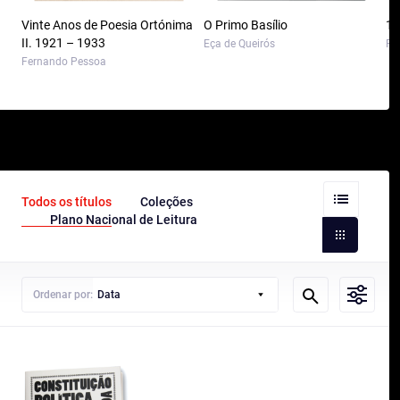
Vinte Anos de Poesia Ortónima
O Primo Basílio
10
II. 1921 – 1933
Eça de Queirós
Pa
Fernando Pessoa
Todos os títulos
Coleções
Plano Nacional de Leitura
Ordenar por:
Data