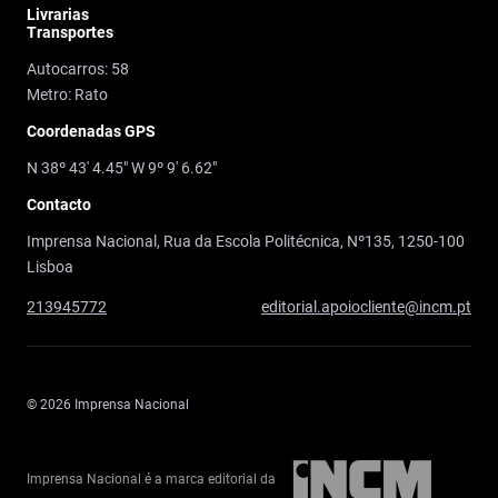
Livrarias
Transportes
Autocarros: 58
Metro: Rato
Coordenadas GPS
N 38º 43' 4.45" W 9º 9' 6.62"
Contacto
Imprensa Nacional, Rua da Escola Politécnica, Nº135, 1250-100
Lisboa
213945772
editorial.apoiocliente@incm.pt
© 2026 Imprensa Nacional
Imprensa Nacional é a marca editorial da