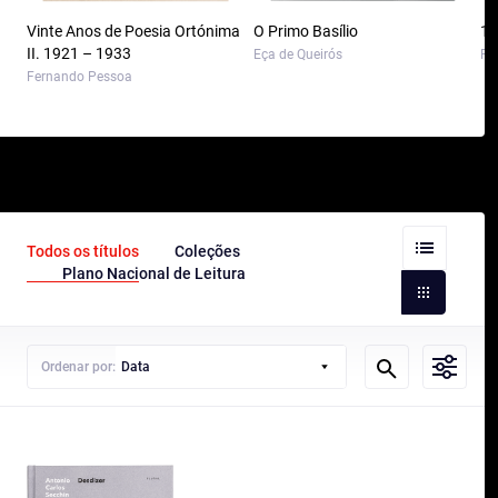
Vinte Anos de Poesia Ortónima
O Primo Basílio
10
II. 1921 – 1933
Eça de Queirós
Pa
Fernando Pessoa
Todos os títulos
Coleções
Plano Nacional de Leitura
Ordenar por:
Data