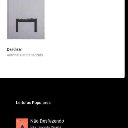
Desdizer
Antonio Carlos Secchin
Leituras Populares
Não Desfazendo
Rita Taborda Duarte