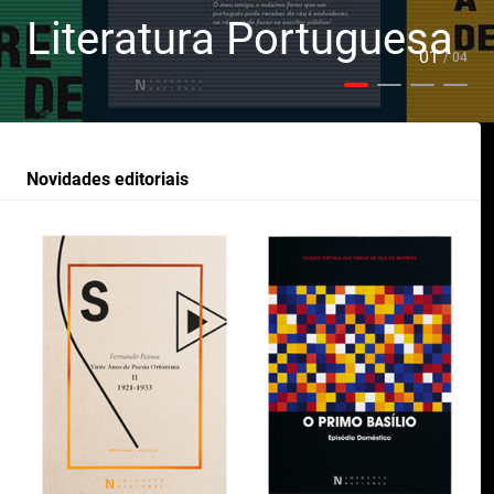
ratura Portuguesa
Por
02
/ 04
Novidades editoriais