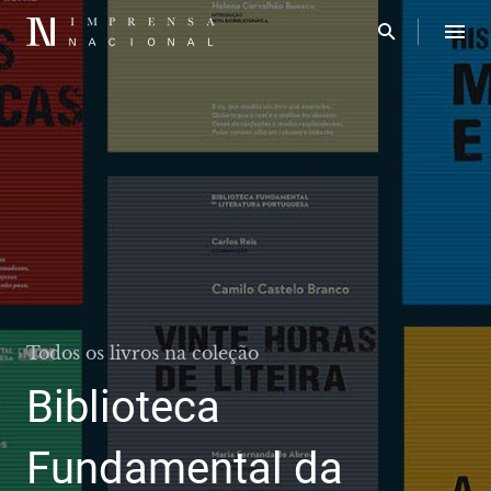
livros na coleção
ioteca
Todos os 
damental da
Gran