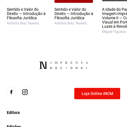
Sentido e Valor do
Sentido e Valor do
A Idade do Pa
Direito — Introdução à
Direito — Introdução à
Imagem Impr
Filosofia Jurídica
Filosofia Jurídica
Volume II — C
Visual em Por
António Braz Teixeira
António Braz Teixeira
Luzes à Revo
Miguel Figueira 
Loja Online INCM
Editora
Edições