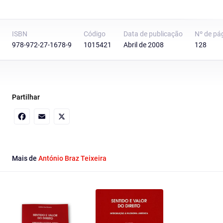
ISBN
Código
Data de publicação
Nº de pá
978-972-27-1678-9
1015421
Abril de 2008
128
Partilhar
Facebook
Email
X
Mais de
António Braz Teixeira