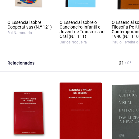
O Essencial sobre
O Essencial sobre o
O Essencial s
Cooperativas (N.º 121)
Cancioneiro Infantil e
Filosofia Polít
Juvenil de Transmissão
Contemporân
Rui Namorado
Oral (N.º 111)
1940 (N.º 110
Carlos Nogueira
Paulo Ferreira 
Relacionados