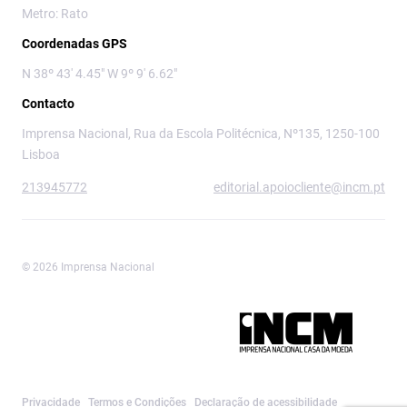
Metro: Rato
Coordenadas GPS
N 38º 43' 4.45" W 9º 9' 6.62"
Contacto
Imprensa Nacional, Rua da Escola Politécnica, Nº135, 1250-100
Lisboa
213945772
editorial.apoiocliente@incm.pt
© 2026 Imprensa Nacional
Imprensa Nacional é a marca editorial da
Privacidade
Termos e Condições
Declaração de acessibilidade